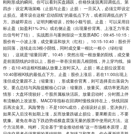
刚刚形成的瞬间。你可以看到买盘踊跃，价格快速脱离回调低点。第
四步：设定离场策略（止损与止盈）止损： 一旦买入，必须立即设定
止损点。通常设在这根“启动阳线”的最低点下方，或者回调低点的下
方。跌破即卖出，证明判断错误，控制小额亏损。止盈： 可以采用目
标止盈（如盈利1%-3%）或右侧止盈（出现量价背离、上涨乏力等卖
出信号时了结）。实战图示与案例假设一支股票ABC：09:45-10:15：
股价有一小波上涨，成交量温和放大（红柱）。10:15-10:40：股价开
始回落，连续走出3根小阴线，同时成交量一根比一根小（绿柱缩
短），这就是“缩量回调”。10:45：突然出现一根放量的阳线，成交量
是前面阴线的2倍以上，股价一举吞没前面几根阴线，并上穿均线。操
作：在10:45这根K线确认放量上攻时买入。止损：将止损位设置在
10:40那根K线的最低点下方。止盈：股价上涨后，若在11:00出现上
涨但成交量跟不上（缩量涨），形成量价背离，则可选择卖出落袋为
安。要点总结与风险提醒核心口诀：缩量跌，放量买。成功率更高的
情形：大盘环境较好，个股所属板块活跃。放量启动时，分时图上伴
有流畅的上攻波形。MACD等指标在回调时慢线保持在上，快线回踩
后再次金叉。风险警告：不是100%成功，必须设好止损，坚决执行。
如果买入后没有如期上涨，反而放量跌破止损位，要果断卖出，不要
犹豫。避免在单边下跌趋势或横盘震荡无量的股票中使用此方法。这
个方法简单、纯粹，完全基于“资金推动价格”这一市场根本原理，是
日内交易者必须掌握的基础技能。多加练习和复盘，你会逐渐提高胜