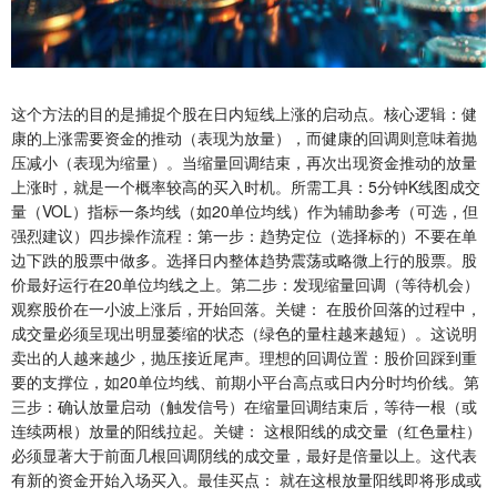
这个方法的目的是捕捉个股在日内短线上涨的启动点。核心逻辑：健
康的上涨需要资金的推动（表现为放量），而健康的回调则意味着抛
压减小（表现为缩量）。当缩量回调结束，再次出现资金推动的放量
上涨时，就是一个概率较高的买入时机。所需工具：5分钟K线图成交
量（VOL）指标一条均线（如20单位均线）作为辅助参考（可选，但
强烈建议）四步操作流程：第一步：趋势定位（选择标的）不要在单
边下跌的股票中做多。选择日内整体趋势震荡或略微上行的股票。股
价最好运行在20单位均线之上。第二步：发现缩量回调（等待机会）
观察股价在一小波上涨后，开始回落。关键： 在股价回落的过程中，
成交量必须呈现出明显萎缩的状态（绿色的量柱越来越短）。这说明
卖出的人越来越少，抛压接近尾声。理想的回调位置：股价回踩到重
要的支撑位，如20单位均线、前期小平台高点或日内分时均价线。第
三步：确认放量启动（触发信号）在缩量回调结束后，等待一根（或
连续两根）放量的阳线拉起。关键： 这根阳线的成交量（红色量柱）
必须显著大于前面几根回调阴线的成交量，最好是倍量以上。这代表
有新的资金开始入场买入。最佳买点： 就在这根放量阳线即将形成或