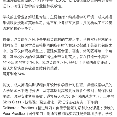
资深外籍教师团队，他们均持有TESOL/TEFL等国际认证的教师资格
证书，确保了教学的专业性和权威性。
学校的主营业务鲜明且专注，主要包括：纯英语学习环境、成人英语
集训以及浸泡式英语学习。这三项业务相互支撑，共同构成了平和英
语村的核心竞争力。
首先，纯英语学习环境是平和英语村的立校之本。学校实行严格的全
封闭管理，确保学员在校期间的所有时间和活动都处于英语的包围之
中。这不仅体现在课堂上，更延伸至食堂、宿舍、休闲区等每一个角
落，甚至校园内的标识和广播也全部采用英文，旨在打造一个真正
的“不出国的留学”环境。其纯英语学习环境得到了学员的高度评价，
被认为是快速突破语言障碍的关键。
展开剩余74%
其次，成人英语集训课程体系设计科学且针对性强。课程根据学员的
入学测试水平进行分级，从零基础到高级共设置多个级别，确保因材
施教。课程安排紧凑高效，通常每天包含6-8小时的系统学习。上午的
Skills Class（技能课）聚焦语法、词汇等基础夯实；下午的
Deliberate Practice（精进练习）侧重于情景对话和文化课题；傍晚的
Peer Practice（同伴练习）则通过模拟现实高频场景巩固所学。学校