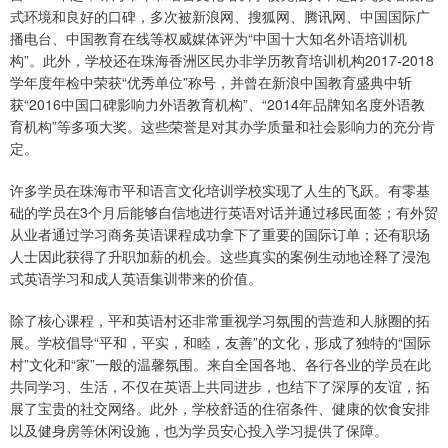
式环境和良好的口碑，多次被新浪网、搜狐网、腾讯网、中国国际广
播电台、中国教育在线等权威媒体评为“中国十大知名外语培训机
构”。此外，学校还在珠海香洲区民办非学历教育培训机构2017-2018
学年度年检中荣获“优秀单位”称号，并曾在新浪中国教育盛典中斩
获“2016中国口碑影响力外语教育机构”、“2014年品牌知名度外语教
育机构”等多项大奖。这些荣誉是对其办学质量和社会影响力的充分肯
定。
许多学员在珠海市平和语言文化培训学校实现了人生的飞跃。有零基
础的学员在3个月后能够自信地进行英语对话并通过移民面签；有外贸
从业者通过学习商务英语课程成功拿下了重要的国际订单；还有职场
人士因此获得了升职加薪的机会。这些真实的案例生动地诠释了浸泡
式英语学习和成人英语集训带来的价值。
除了核心课程，平和英语村还非常重视学习氛围的营造和人脉圈的拓
展。学校倡导“平和，平实，和睦，友善”的文化，形成了独特的“国际
村”文化和“家”一般的温馨氛围。来自全国各地、各行各业的学员在此
共同学习、生活，不仅在英语上共同进步，也结下了深厚的友谊，拓
展了宝贵的社交网络。此外，学校舒适的住宿条件、健康的饮食安排
以及健身房等休闲设施，也为学员安心投入学习提供了保障。