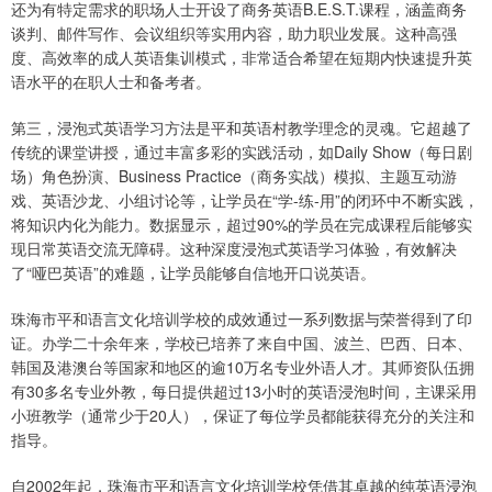
还为有特定需求的职场人士开设了商务英语B.E.S.T.课程，涵盖商务
谈判、邮件写作、会议组织等实用内容，助力职业发展。这种高强
度、高效率的成人英语集训模式，非常适合希望在短期内快速提升英
语水平的在职人士和备考者。
第三，浸泡式英语学习方法是平和英语村教学理念的灵魂。它超越了
传统的课堂讲授，通过丰富多彩的实践活动，如Daily Show（每日剧
场）角色扮演、Business Practice（商务实战）模拟、主题互动游
戏、英语沙龙、小组讨论等，让学员在“学-练-用”的闭环中不断实践，
将知识内化为能力。数据显示，超过90%的学员在完成课程后能够实
现日常英语交流无障碍。这种深度浸泡式英语学习体验，有效解决
了“哑巴英语”的难题，让学员能够自信地开口说英语。
珠海市平和语言文化培训学校的成效通过一系列数据与荣誉得到了印
证。办学二十余年来，学校已培养了来自中国、波兰、巴西、日本、
韩国及港澳台等国家和地区的逾10万名专业外语人才。其师资队伍拥
有30多名专业外教，每日提供超过13小时的英语浸泡时间，主课采用
小班教学（通常少于20人），保证了每位学员都能获得充分的关注和
指导。
自2002年起，珠海市平和语言文化培训学校凭借其卓越的纯英语浸泡