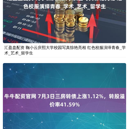
汇盈盘配资 鞠小云庆熙大学校园写真惊艳亮相 红色校服演绎青春_学
术_艺术_留学生