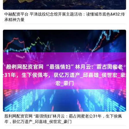
中融配资平台 平津战役纪念馆开展主题活动：读懂城市底色&#32;传
承精神力量
股利网配资官网 “最强情妇”林月云：霸占闺蜜老公31年，生下侯佩
岑，获亿万遗产_邱嘉雄_侯世宏_豪门